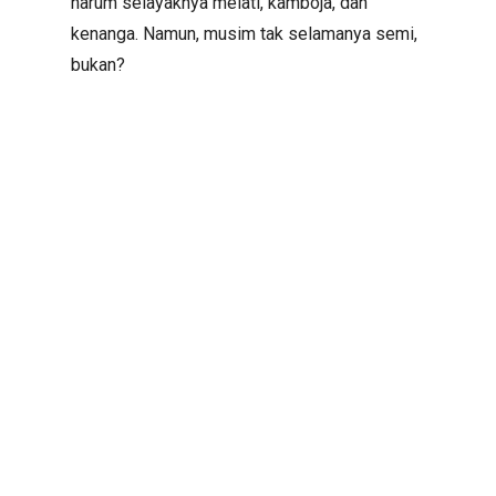
harum selayaknya melati, kamboja, dan
kenanga. Namun, musim tak selamanya semi,
bukan?